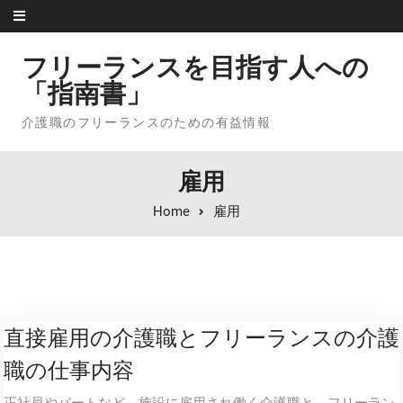
Skip to content
フリーランスを目指す人への
「指南書」
介護職のフリーランスのための有益情報
雇用
Home
雇用
直接雇用の介護職とフリーランスの介護
職の仕事内容